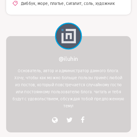
Диббук
,
море
,
платье
,
Сигалит
,
соль
,
художник
@iluhin
Основатель, автор и администратор данного блога.
Хочу, чтобы как можно больше пользы принёс любой
из постов, который повстречается случайному гостю
или постоянному пользователю блога. Читать и тебя
будут с удовольствием, обсуждая тобой предложенную
тему!