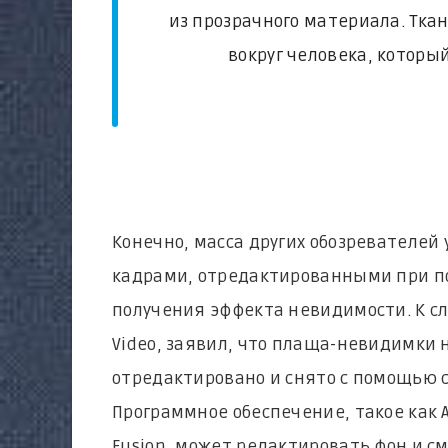
из прозрачного материала. Тка
вокруг человека, которы
Конечно, масса других обозревателей
кадрами, отредактированными при п
получения эффекта невидимости. К сл
Video, заявил, что плаща-невидимки н
отредактировано и снято с помощью с
Программное обеспечение, такое как Af
Fusion, может редактировать фон и с