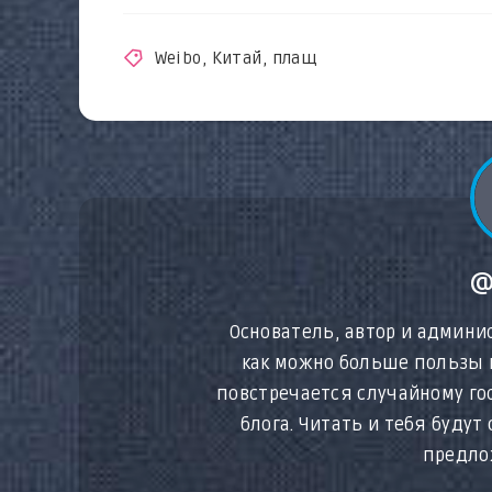
Weibo
,
Китай
,
плащ
@
Основатель, автор и админис
как можно больше пользы 
повстречается случайному г
блога. Читать и тебя будут
предло