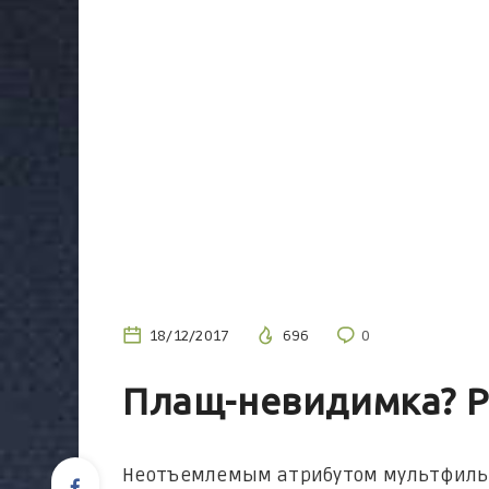
18/12/2017
696
0
Плащ-невидимка? Р
Неотъемлемым атрибутом мультфильмо