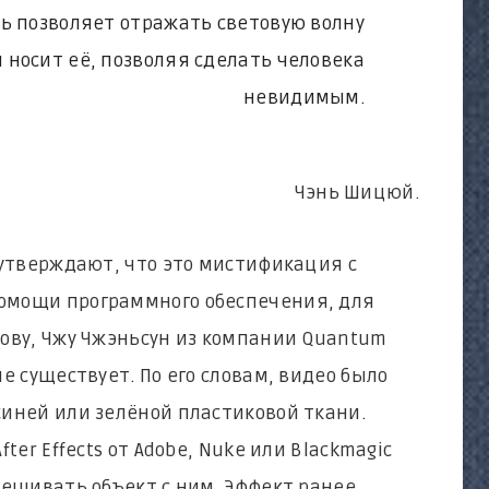
нь позволяет отражать световую волну
й носит её, позволяя сделать человека
невидимым.
Чэнь Шицюй.
 утверждают, что это мистификация с
омощи программного обеспечения, для
ову, Чжу Чжэньсун из компании Quantum
е существует. По его словам, видео было
иней или зелёной пластиковой ткани.
ter Effects от Adobe, Nuke или Blackmagic
мешивать объект с ним. Эффект ранее