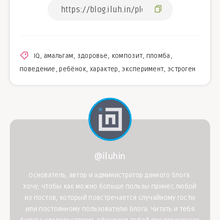
IQ
,
амальгам
,
здоровье
,
композит
,
пломба
,
поведение
,
ребёнок
,
характер
,
эксперимент
,
эстроген
@iluhin
Основатель, автор и администратор данного блога.
Хочу, чтобы как можно больше пользы принёс любой
из постов, который повстречается случайному гостю
или постоянному пользователю блога. Читать и тебя