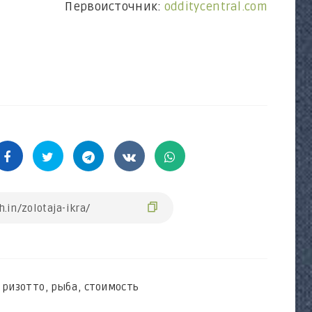
Первоисточник:
odditycentral.com
,
ризотто
,
рыба
,
стоимость