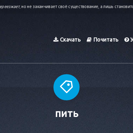
ереезжает
, но не заканчивает своё существование, а лишь станови
Скачать
Почитать
У
пить