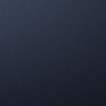
Как люди справляются с привычными
делами в условиях невесомости? Крайне
сложно даже выпить воды.
426
0