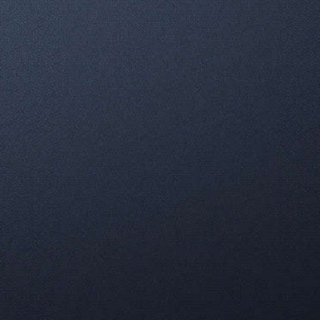
«Книга лучше» — говорили мне многие,
когда я заявляла о том, что хочу
посмотреть «Дориана Грея». Но,
если честно, чтение меня…
371
0