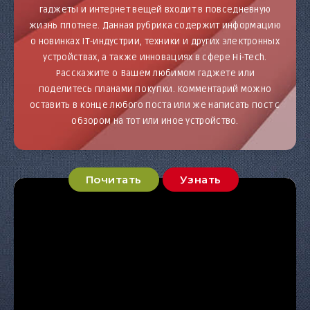
гаджеты и интернет вещей входит в повседневную
жизнь плотнее. Данная рубрика содержит информацию
о новинках IT-индустрии, техники и других электронных
устройствах, а также инновациях в сфере Hi-Tech.
Расскажите о Вашем любимом гаджете или
поделитесь планами покупки. Комментарий можно
оставить в конце любого поста или же написать пост с
обзором на тот или иное устройство.
Почитать
Узнать